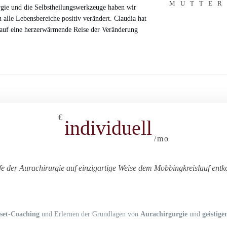
MUTTER
rgie und die Selbstheilungswerkzeuge haben wir
alle Lebensbereiche positiv verändert. Claudia hat
 auf eine herzerwärmende Reise der Veränderung
€
individuell
/mo
fe der Aurachirurgie auf einzigartige Weise dem Mobbingkreislauf en
set
-
Coaching
und Erlernen der Grundlagen von
Aurachirgurgie
und
geistig